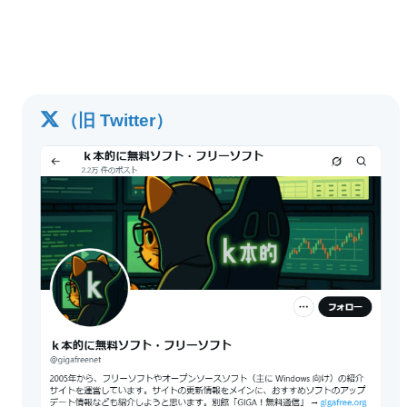
（旧 Twitter）