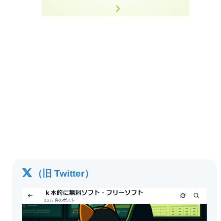
（旧 Twitter）