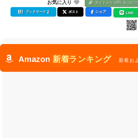
お気に入り
タイトルと URL をコピー
2
シェア
ブックマーク
ポスト
LINE
Amazon
新着ランキング
新着お