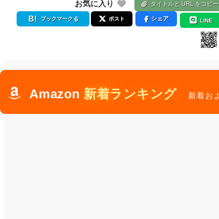
お気に入り
タイトルと URL をコピー
6
シェア
ブックマーク
ポスト
LINE
Amazon
新着ランキング
新着お