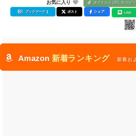
お気に入り
タイトルと URL をコピー
1
シェア
ブックマーク
ポスト
LINE
Amazon
新着ランキング
新着お