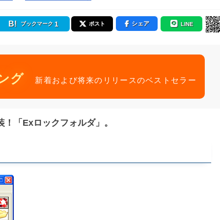
1
シェア
ブックマーク
ポスト
LINE
ング
新着および将来のリリースのベストセラー
装！「Exロックフォルダ」。