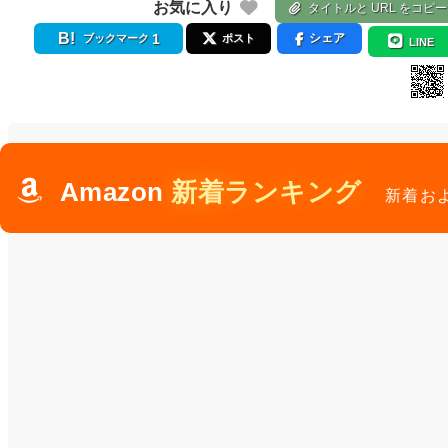
お気に入り
タイトルと URL をコピー
1
シェア
ブックマーク
ポスト
LINE
Amazon
新着ランキング
新着お