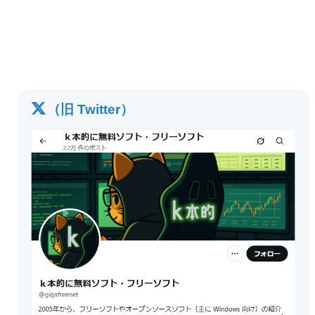
（旧 Twitter）