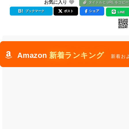
お気に入り
タイトルと URL をコピー
シェア
ブックマーク
ポスト
LINE
Amazon
新着ランキング
新着お