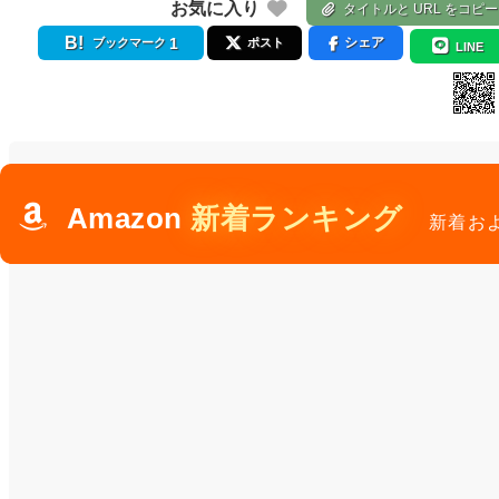
お気に入り
タイトルと URL をコピー
1
シェア
ブックマーク
ポスト
LINE
Amazon
新着ランキング
新着お