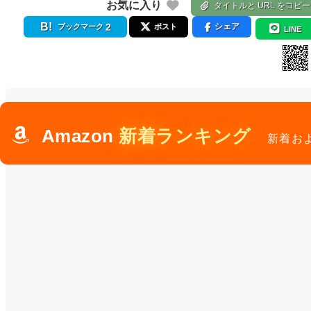
お気に入り
タイトルと URL をコピー
2
シェア
ブックマーク
ポスト
LINE
Amazon
新着ランキング
新着お