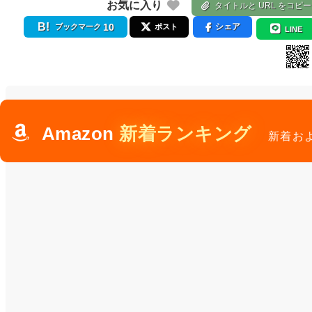
お気に入り
タイトルと URL をコピー
10
シェア
ブックマーク
ポスト
LINE
Amazon
新着ランキング
新着お