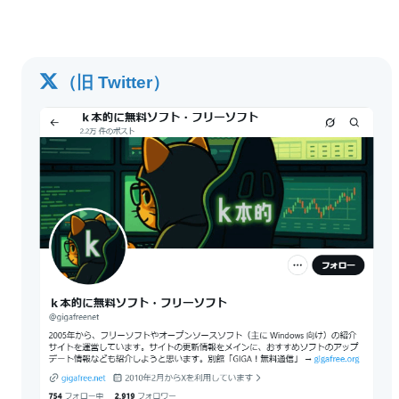
（旧 Twitter）