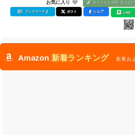
お気に入り
タイトルと URL をコピー
2
シェア
ブックマーク
ポスト
LINE
Amazon
新着ランキング
新着お