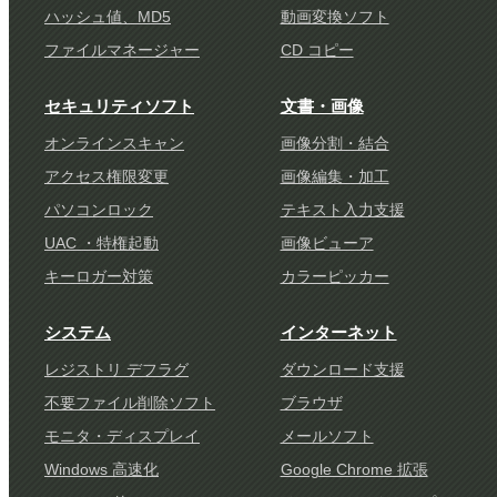
ハッシュ値、MD5
動画変換ソフト
ファイルマネージャー
CD コピー
セキュリティソフト
文書・画像
オンラインスキャン
画像分割・結合
アクセス権限変更
画像編集・加工
パソコンロック
テキスト入力支援
UAC ・特権起動
画像ビューア
キーロガー対策
カラーピッカー
システム
インターネット
レジストリ デフラグ
ダウンロード支援
不要ファイル削除ソフト
ブラウザ
モニタ・ディスプレイ
メールソフト
Windows 高速化
Google Chrome 拡張