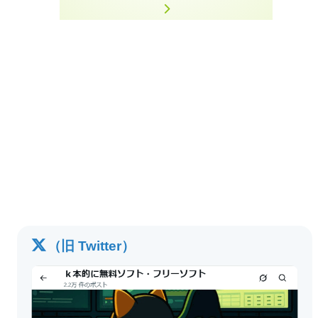
（旧 Twitter）