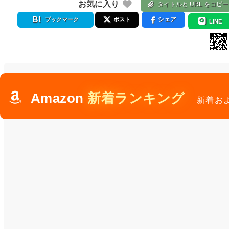
お気に入り
タイトルと URL をコピー
シェア
ブックマーク
ポスト
LINE
Amazon
新着ランキング
新着お