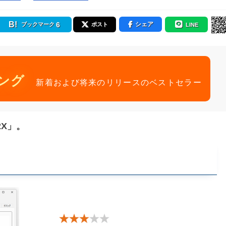
6
シェア
ブックマーク
ポスト
LINE
ング
新着および将来のリリースのベストセラー
2X」。