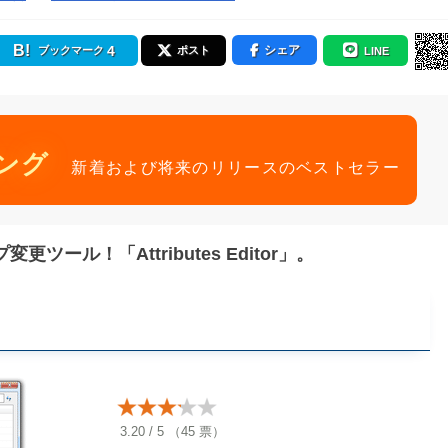
4
シェア
ブックマーク
ポスト
LINE
ング
新着および将来のリリースのベストセラー
ル！「Attributes Editor」。
3.20
/
5
（
45
票）