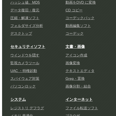
ハッシュ値、MD5
動画をDVD に変換
データ復旧・復元
CD コピー
圧縮・解凍ソフト
コーデックパック
フォルダサイズ分析
動画編集ソフト
デスクトップ
コーデック
セキュリティソフト
文書・画像
ウインドウを隠す
アイコン作成
監視カメラツール
画像変換
UAC ・特権起動
テキストエディタ
スパイウェア対策
Grep・置換
パソコンロック
画像分割・結合
システム
インターネット
レジストリ デフラグ
ファイル転送ソフト
メモリ 最適化
ブラウザ