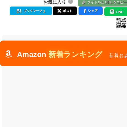
お気に入り
タイトルと URL をコピー
1
シェア
ブックマーク
ポスト
LINE
Amazon
新着ランキング
新着お