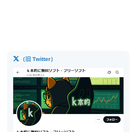
（旧 Twitter）