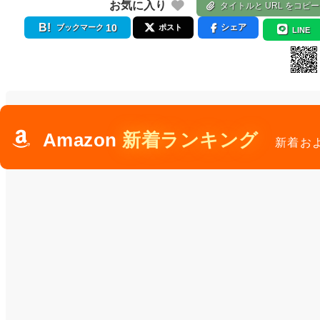
お気に入り
タイトルと URL をコピー
10
シェア
ブックマーク
ポスト
LINE
Amazon
新着ランキング
新着お