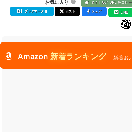
お気に入り
タイトルと URL をコピー
8
シェア
ブックマーク
ポスト
LINE
Amazon
新着ランキング
新着お